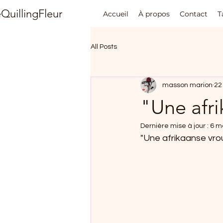
QuillingFleur
Accueil
À propos
Contact
T
All Posts
masson marion
22
"Une afri
Dernière mise à jour :
6 m
"Une afrikaanse vrou