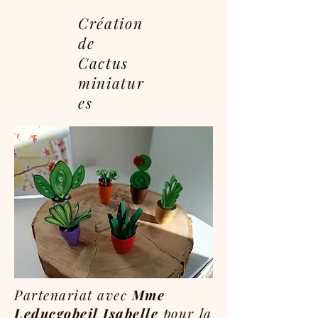
Création
de
Cactus
miniatur
es
Partenariat avec
Mme
Leducgobeil Isabelle
pour la