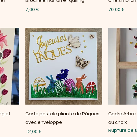
 et
Broche en laiton et quilling
Une simplici
Prix
Prix
7,00 €
70,00 €
ing et
Carte postale pliante de Pâques
Cadre Arbre
avec enveloppe
au choix
Rupture de 
Prix
12,00 €