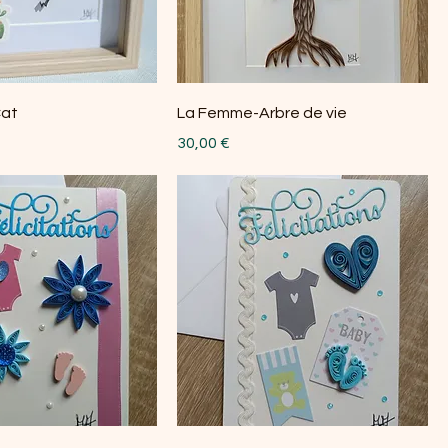
Cat
La Femme-Arbre de vie
Prix
30,00 €