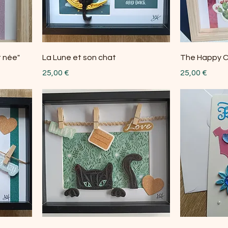
 née"
La Lune et son chat
The Happy 
Prix
Prix
25,00 €
25,00 €