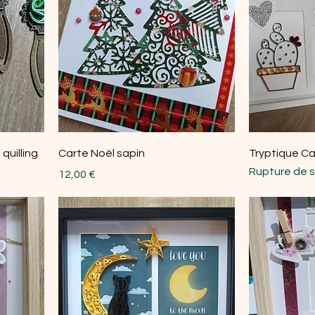
quilling
Carte Noël sapin
Tryptique C
Rupture de 
Prix
12,00 €