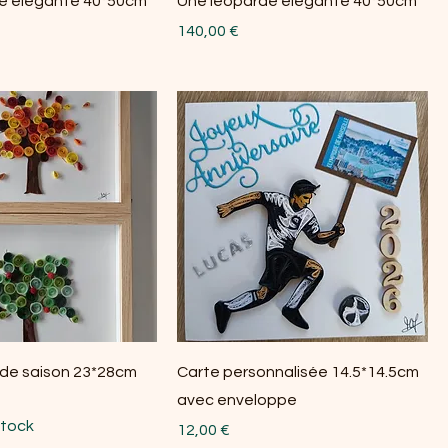
té élégante 40*50cm
Une léoparde élégante 40*50cm
Prix
140,00 €
 de saison 23*28cm
Carte personnalisée 14.5*14.5cm
avec enveloppe
stock
Prix
12,00 €