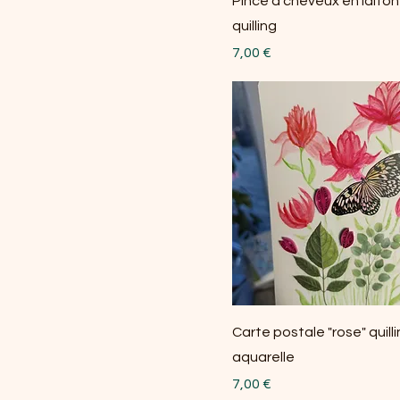
Pince à cheveux en laiton
quilling
Prix
7,00 €
Carte postale "rose" quill
aquarelle
Prix
7,00 €