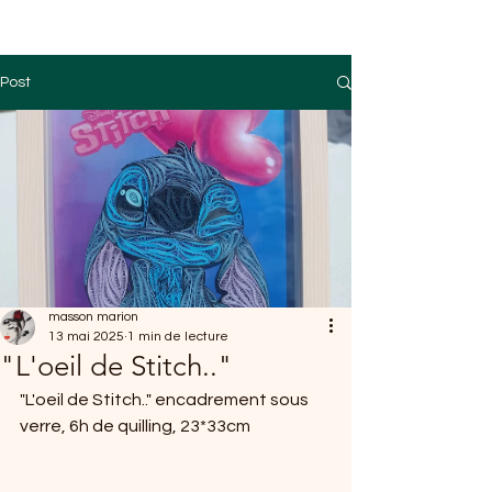
Post
masson marion
13 mai 2025
1 min de lecture
"L'oeil de Stitch.."
"L'oeil de Stitch.." encadrement sous 
verre, 6h de quilling, 23*33cm