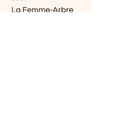
La Femme-Arbre
de vie
Prix
30,00 €
Quantité
*
Ajouter au panier
Encadrement bois verre
23*26cm, 4h de quilling