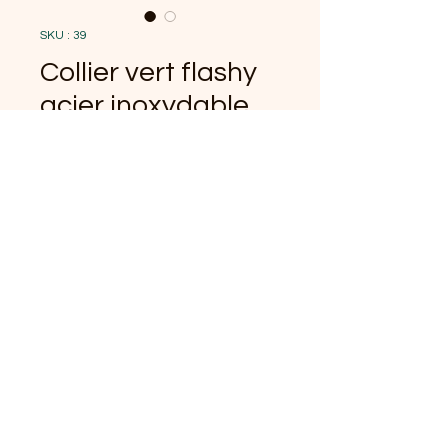
SKU : 39
Collier vert flashy
acier inoxydable
et quilling
Prix
15,00 €
Quantité
*
Ajouter au panier
Collier en acier inoxydable et
quilling fait main
imperméabilisé