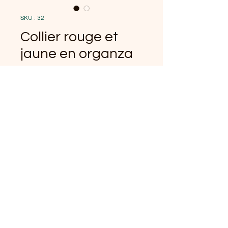
SKU : 32
Collier rouge et
jaune en organza
Prix
15,00 €
Acier inoxydable, quilling fait main
imperméabilisé, collier en organza
(facultatif)
0/500
Quantité
*
Ajouter au panier