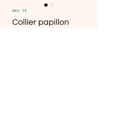
SKU : 73
Collier papillon
bleu en quilling fait
main
Prix
15,00 €
Quantité
*
Ajouter au panier
Acier inoxydable et quilling
fait main imperméabilisé