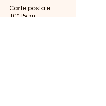
Carte postale
10*15cm
Coquelicot avec
enveloppe
Prix
9,00 €
Quantité
*
Ajouter au panier
Aquarelle et quilling