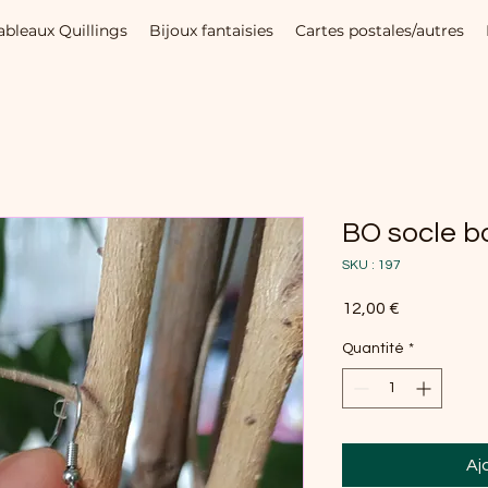
ableaux Quillings
Bijoux fantaisies
Cartes postales/autres
BO socle b
SKU : 197
Prix
12,00 €
Quantité
*
Aj