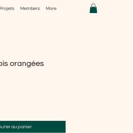
Projets
Members
More
ois orangées
outer au panier