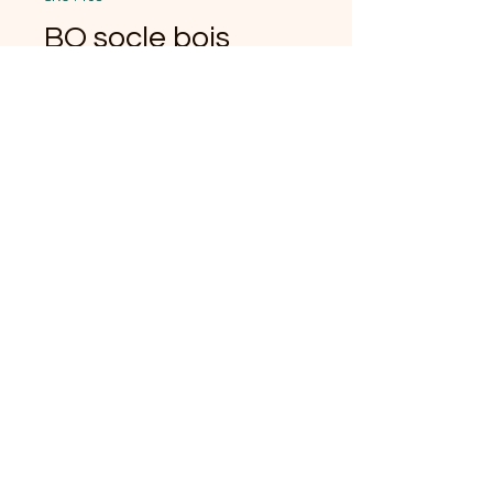
BO socle bois
bleutées
Prix
12,00 €
Quantité
*
Ajouter au panier
Boucles d'oreilles avec socle
en bois et quilling