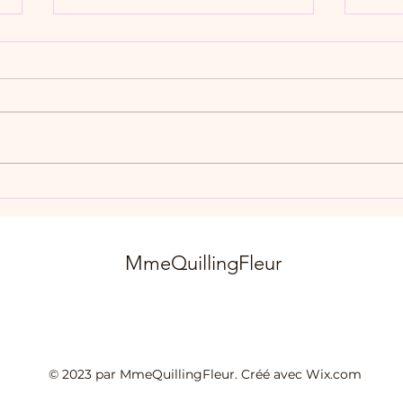
"Sup
Saison été et automne 🥰
MmeQuillingFleur
© 2023 par MmeQuillingFleur. Créé avec Wix.com