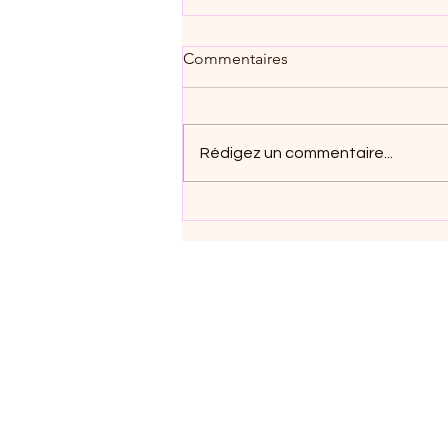
Commentaires
Rédigez un commentaire...
"Ma Dame élégante au
Chapeau"